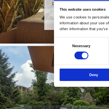
penthouse-ig,
1 iroda és 1 db
This website uses cookies
üzlet
We use cookies to personalis
information about your use of
other information that you’ve
Consent
Necessary
Selection
Deny