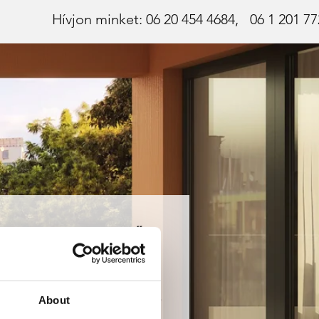
Hívjon minket: 06 20 454 4684,
06 1 201 7
KIVITELEZŐ
Kohinor Építő Kft.
About