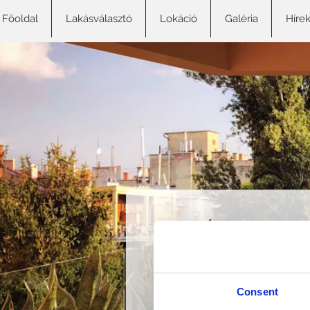
Főoldal
Lakásválasztó
Lokáció
Galéria
Híre
LAKÁSOK
17 lakás
Consent
egyhálóstól a