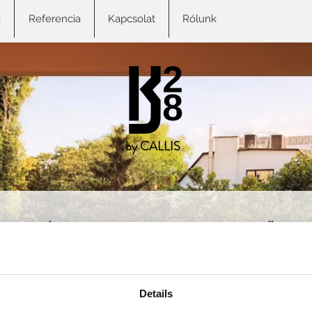
k
Referencia
Kapcsolat
Rólunk
by CALLIS
ÁTADVA
TERVEZŐ
2020 tavaszán
Lineart Architect
Details